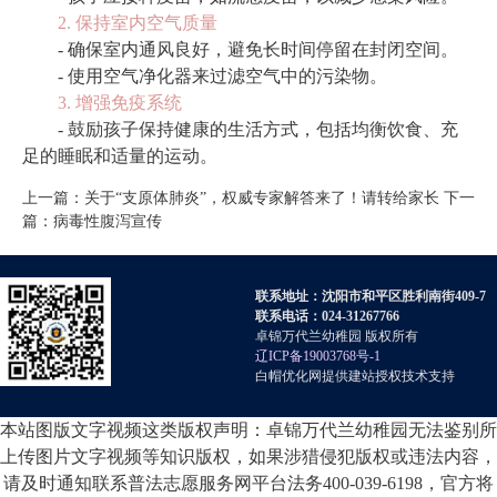
2. 保持室内空气质量
- 确保室内通风良好，避免长时间停留在封闭空间。
- 使用空气净化器来过滤空气中的污染物。
3. 增强免疫系统
- 鼓励孩子保持健康的生活方式，包括均衡饮食、充
足的睡眠和适量的运动。
上一篇：
关于“支原体肺炎”，权威专家解答来了！请转给家长
下一
篇：
病毒性腹泻宣传
联系地址：沈阳市和平区胜利南街409-7
联系电话：024-31267766
卓锦万代兰幼稚园 版权所有
辽ICP备19003768号-1
白帽优化网提供建站授权技术支持
本站图版文字视频这类版权声明：卓锦万代兰幼稚园无法鉴别所
上传图片文字视频等知识版权，如果涉猎侵犯版权或违法内容，
请及时通知联系普法志愿服务网平台法务400-039-6198，官方将