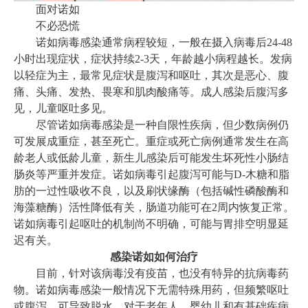
面对诺如
不必恐慌
诺如病毒感染通常病程较短，一般在摄入病毒后24-48
小时出现症状，症状持续2-3天，年龄越小病程越长。发病
以轻症为主，最常见症状是腹泻和呕吐，其次是恶心、腹
痛、头痛、发热、畏寒和肌肉酸痛等。成人感染后腹泻多
见，儿童呕吐多见。
尽管诺如病毒感染是一种自限性疾病，但少数病例仍
可发展成重症，甚至死亡。重症或死亡病例通常发生在高
龄老人或低龄儿童，新生儿感染后可能发生坏死性小肠结
肠炎等严重并发症。诺如病毒引起腹泻可能与D-木糖和脂
肪的一过性吸收不良，以及刷状缘酶（包括碱性磷酸酶和
海藻糖酶）活性降低有关，肠道功能可在2周内恢复正常。
诺如病毒引起呕吐的机制尚不明确，可能与胃排空明显延
迟有关。
感染诺如如何治疗
目前，针对该病毒没有疫苗，也没有特异的抗病毒药
物。诺如病毒感染一般情况下无需特殊用药，但频繁呕吐
或腹泻，可导致脱水。对于老年人、婴幼儿和有基础疾病