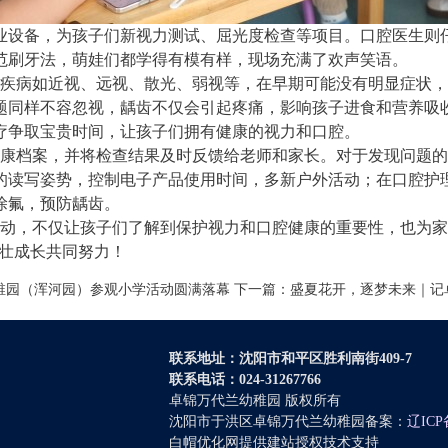
业设备，为孩子们新视力测试、屈光度检查等项目。口腔医生则
范刷牙法，萌娃们都学得有模有样，现场充满了欢声笑语。
病如近视、远视、散光、弱视等，在早期可能没有明显症状，
题同样不容忽视，龋齿不仅会引起疼痛，影响孩子进食和营养吸
疗争取宝贵时间，让孩子们拥有健康的视力和口腔。
档案，并将检查结果及时反馈给老师和家长。对于发现问题的
的读写姿势，控制电子产品使用时间，多新户外活动；在口腔护
涂氟，预防龋齿。
，不仅让孩子们了解到保护视力和口腔健康的重要性，也为家
茁壮成长共同努力！
稚园（浑河园）参观小学活动圆满落幕
下一篇：
盛夏花开，逐梦未来｜记
联系地址：沈阳市和平区胜利南街409-7
联系电话：024-31267766
卓锦万代兰幼稚园 版权所有
沈阳市于洪区卓锦万代兰幼稚园备案：
辽ICP
白帽优化网提供建站授权技术支持